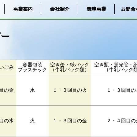
事業案内
会社紹介
環境事業
お問合
ダー
容器包装
空き缶・紙パック
空き瓶・蛍光管・
いごみ
プラスチック
（牛乳パック類）
（牛乳パック
目の金
水
１・３回目の火
１・３回目の
目の水
火
１・３回目の金
２・４回目の