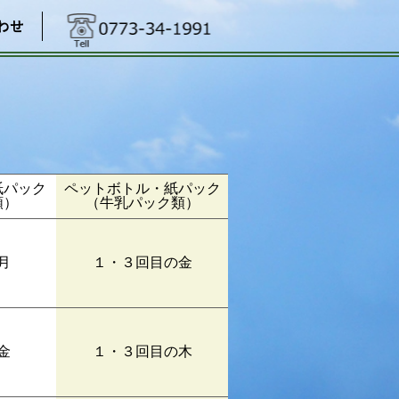
わせ
紙パック
ペットボトル・紙パック
類）
（牛乳パック類）
月
１・３回目の金
金
１・３回目の木